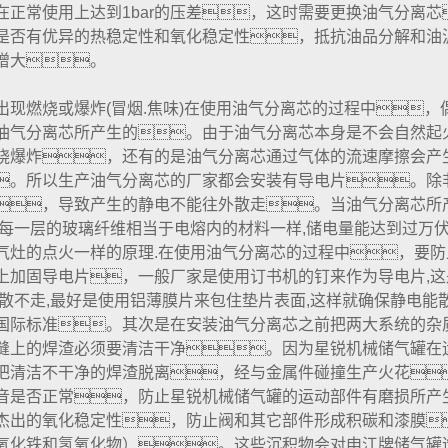
在正常使用上达到1bar的压差，这时需要更换油气分离
是否有优异的热稳定性和氧化稳定性，抵抗油品分解和油
增大。
出现燃烧或爆炸(冒烟.焦味)在使用油气分离芯的过程中
油气分离芯所产生的。由于油气分离芯本身是不会自然起
烧爆炸，还有的是油气分离芯通过气体的流速摩擦会产
。所以生产油气分离芯的厂家都会安装有导电片。除
，导致产生的静电不能往外散走。当油气分离芯所
,每一层的玻璃纤维相当于电熔内的材料一样,储电量能达到过万伏
气灶的点火一样的原理.在使用油气分离芯的过程中，要
上加固导电片，一般厂家是使用订书机的钉来作为导电片,这
电散不走,最好是使用铝薄膜片来包住垫片表面,这样就确保静电能
国际标准。其次是在安装油气分离芯之前把两大系统的杂
缝上的焊渣必须要清洁干净。因为星锐机械储气罐在
把清洁不干净的焊渣脱离，经与金属件碰撞生产火花
音是否正常，防止星锐机械储气罐的运动部件有磨损所产
杰出的氧化稳定性，防止阀和其它部件形成积碳和漆膜
氧化铁和氢氧化物）。这些沉积物会对申江牌储气罐