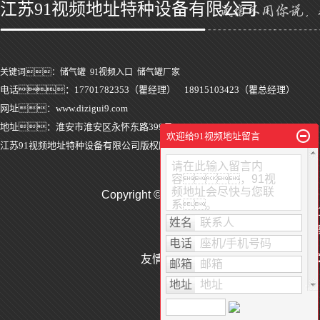
江苏91视频地址特种设备有限公司
关键词：
储气罐
91视频入口
储气罐厂家
电话：17701782353（瞿经理） 18915103423（瞿总经理）
网址：www.dizigui9.com
地址：淮安市淮安区永怀东路399号
欢迎给91视频地址留言
江苏91视频地址特种设备有限公司版权所有 | 用户至上
请在此输入留言内
容，91视
频地址会尽快与您联
Copyright © http://www.dizigui
系。
苏ICP备341
姓名
联系人
热推产品
| 主营区
电话
座机/手机号码
友情链接：
电力检测公司
公
邮箱
邮箱
地址
地址