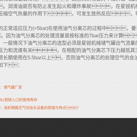
。润滑油是否有防止发生起火和爆炸事故，在星锐机
压缩空气热量的作用下，可发生放热反应，
的正常适应压力(>5bar)在使用油气分离芯的过程中
。因为油气分离芯的处理流量是按标准的7bar压力来计算
。一般情况下油气分离芯的选型必须是星锐机械储气罐出气流量的
压力和流速有关，在相配的油气分离芯下压力越低其
须长期使用在5.5bar以上，否则油气分离芯的处理空气的含
如下：
：
储气罐厂家
91视频入口的使用寿命
：
浅析隔膜式气压给水设备的原理与特点！